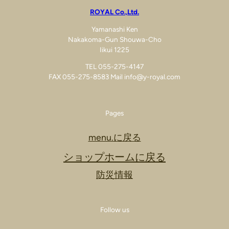
ROYAL Co.,Ltd.
Yamanashi Ken
Nakakoma-Gun Shouwa-Cho
Iikui 1225
TEL 055-275-4147
FAX 055-275-8583 Mail info@y-royal.com
Pages
menu.に戻る
ショップホームに戻る
防災情報
Follow us