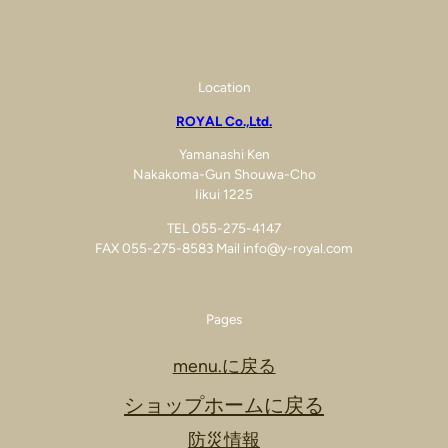
Location
ROYAL Co.,Ltd.
Yamanashi Ken
Nakakoma-Gun Shouwa-Cho
Iikui 1225
TEL 055-275-4147
FAX 055-275-8583 Mail info@y-royal.com
Pages
menu.に戻る
ショップホームに戻る
防災情報