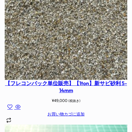
【フレコンバック単位販売】【1ton】新サビ砂利 5-
14mm
¥
49,000
(税抜き)
お買い物カゴに追加