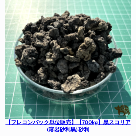
【フレコンバック単位販売】【700kg】黒スコリア
(溶岩砂利黒) 砂利