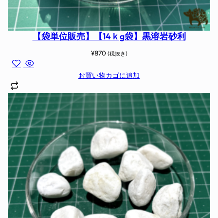
【袋単位販売】【14ｋg袋】黒溶岩砂利
¥
870
(税抜き)
お買い物カゴに追加