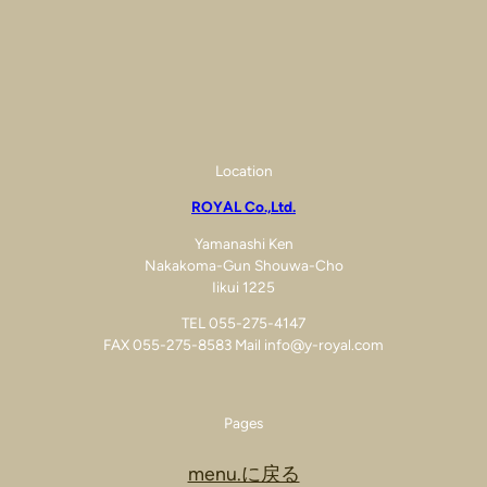
Location
ROYAL Co.,Ltd.
Yamanashi Ken
Nakakoma-Gun Shouwa-Cho
Iikui 1225
TEL 055-275-4147
FAX 055-275-8583 Mail info@y-royal.com
Pages
menu.に戻る